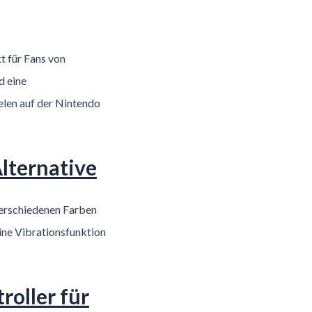
kt für Fans von
d eine
elen auf der Nintendo
Alternative
 verschiedenen Farben
eine Vibrationsfunktion
oller für