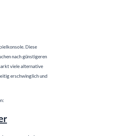
pielkonsole. Diese
suchen nach günstigeren
rkt viele alternative
zeitig erschwinglich und
n:
er