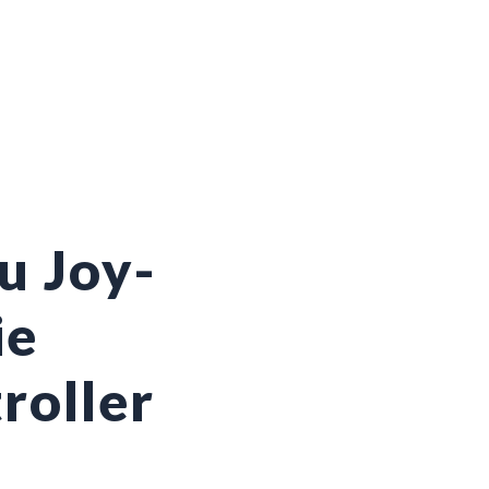
u Joy-
ie
roller