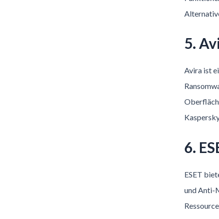
Alternativ
5. Av
Avira ist 
Ransomwar
Oberfläche
Kaspersky
6. ES
ESET biete
und Anti-
Ressourcen