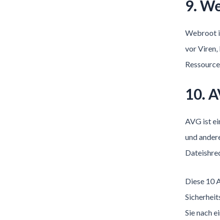
9. W
Webroot is
vor Viren
Ressourcen
10. 
AVG ist ei
und ander
Dateishred
Diese 10 A
Sicherhei
Sie nach e