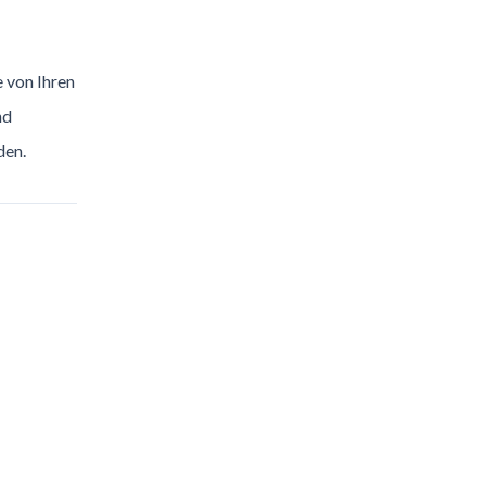
e von Ihren
nd
den.