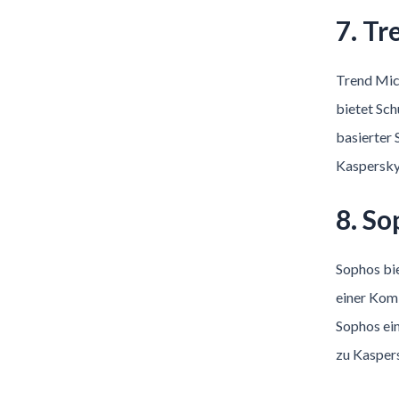
7. Tr
Trend Micr
bietet Sc
basierter 
Kaspersky
8. S
Sophos bi
einer Komb
Sophos ei
zu Kaspers