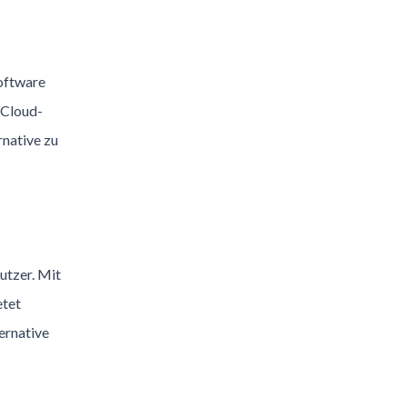
Software
 Cloud-
rnative zu
utzer. Mit
etet
ernative