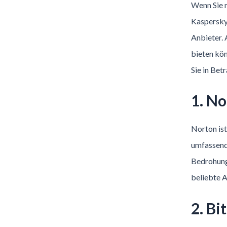
Wenn Sie n
Kaspersky 
Anbieter. 
bieten kön
Sie in Betr
1. N
Norton is
umfassend
Bedrohunge
beliebte A
2. Bi