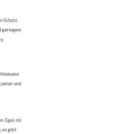
en Schutz
d geringem
y.
, Malware
canner und
. Egal, ob
 es gibt