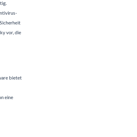
tig.
ntivirus-
Sicherheit
ky vor, die
are bietet
on eine