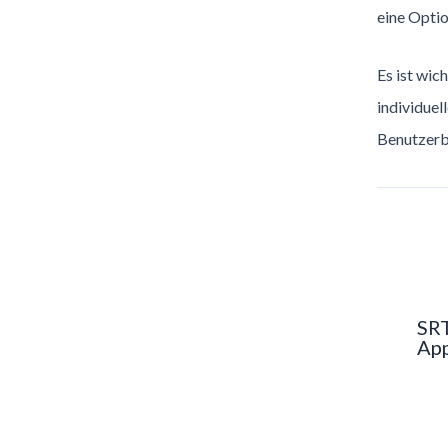
eine Optio
Es ist wic
individuel
Benutzerbe
SR
Ap