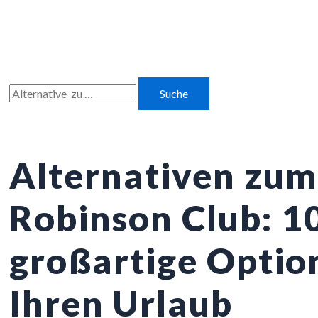
Zum
Inhalt
springen
Suchen
nach:
Alternativen zum
Robinson Club: 1
großartige Optio
Ihren Urlaub