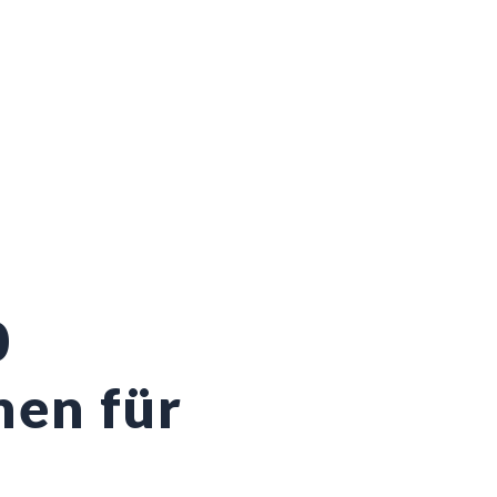
0
nen für