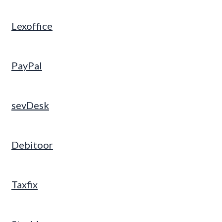
Lexoffice
PayPal
sevDesk
Debitoor
Taxfix